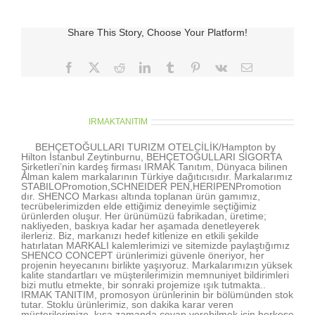
slippers
için
Share This Story, Choose Your Platform!
Facebook
X
Reddit
LinkedIn
Tumblr
Pinterest
Vk
E-
posta
About the Author:
IRMAKTANITIM
BEHÇETOĞULLARI TURIZM OTELCİLİK/Hampton by
Hilton İstanbul Zeytinburnu, BEHÇETOĞULLARI SİGORTA
Şirketleri’nin kardeş firması IRMAK Tanıtım, Dünyaca bilinen
Alman kalem markalarının Türkiye dağıtıcısıdır. Markalarımız
STABILOPromotion,SCHNEIDER PEN,HERIPENPromotion
dır. SHENCO Markası altında toplanan ürün gamımız,
tecrübelerimizden elde ettiğimiz deneyimle seçtiğimiz
ürünlerden oluşur. Her ürünümüzü fabrikadan, üretime;
nakliyeden, baskıya kadar her aşamada denetleyerek
ilerleriz. Biz, markanızı hedef kitlenize en etkili şekilde
hatırlatan MARKALI kalemlerimizi ve sitemizde paylaştığımız
SHENCO CONCEPT ürünlerimizi güvenle öneriyor, her
projenin heyecanını birlikte yaşıyoruz. Markalarımızın yüksek
kalite standartları ve müşterilerimizin memnuniyet bildirimleri
bizi mutlu etmekte, bir sonraki projemize ışık tutmakta..
IRMAK TANITIM, promosyon ürünlerinin bir bölümünden stok
tutar. Stoklu ürünlerimiz, son dakika karar veren
müşterilerimize, kısa zamanda cevap verebilmek için herkese