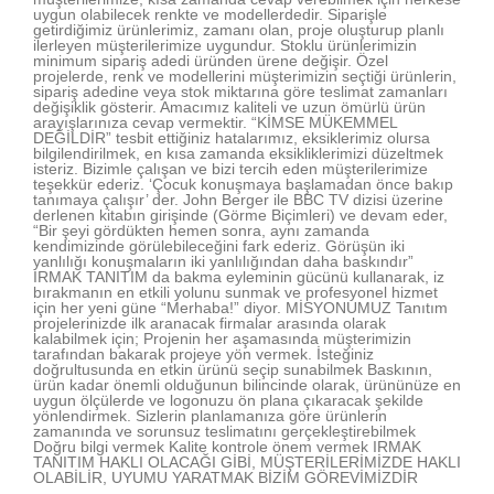
uygun olabilecek renkte ve modellerdedir. Siparişle
getirdiğimiz ürünlerimiz, zamanı olan, proje oluşturup planlı
ilerleyen müşterilerimize uygundur. Stoklu ürünlerimizin
minimum sipariş adedi üründen ürene değişir. Özel
projelerde, renk ve modellerini müşterimizin seçtiği ürünlerin,
sipariş adedine veya stok miktarına göre teslimat zamanları
değişiklik gösterir. Amacımız kaliteli ve uzun ömürlü ürün
arayışlarınıza cevap vermektir. “KİMSE MÜKEMMEL
DEĞİLDİR” tesbit ettiğiniz hatalarımız, eksiklerimiz olursa
bilgilendirilmek, en kısa zamanda eksikliklerimizi düzeltmek
isteriz. Bizimle çalışan ve bizi tercih eden müşterilerimize
teşekkür ederiz. ‘Çocuk konuşmaya başlamadan önce bakıp
tanımaya çalışır’ der. John Berger ile BBC TV dizisi üzerine
derlenen kitabın girişinde (Görme Biçimleri) ve devam eder,
“Bir şeyi gördükten hemen sonra, aynı zamanda
kendimizinde görülebileceğini fark ederiz. Görüşün iki
yanlılığı konuşmaların iki yanlılığından daha baskındır”
IRMAK TANITIM da bakma eyleminin gücünü kullanarak, iz
bırakmanın en etkili yolunu sunmak ve profesyonel hizmet
için her yeni güne “Merhaba!” diyor. MİSYONUMUZ Tanıtım
projelerinizde ilk aranacak firmalar arasında olarak
kalabilmek için; Projenin her aşamasında müşterimizin
tarafından bakarak projeye yön vermek. İsteğiniz
doğrultusunda en etkin ürünü seçip sunabilmek Baskının,
ürün kadar önemli olduğunun bilincinde olarak, ürününüze en
uygun ölçülerde ve logonuzu ön plana çıkaracak şekilde
yönlendirmek. Sizlerin planlamanıza göre ürünlerin
zamanında ve sorunsuz teslimatını gerçekleştirebilmek
Doğru bilgi vermek Kalite kontrole önem vermek IRMAK
TANITIM HAKLI OLACAĞI GİBİ, MÜŞTERİLERİMİZDE HAKLI
OLABİLİR, UYUMU YARATMAK BİZİM GÖREVİMİZDİR