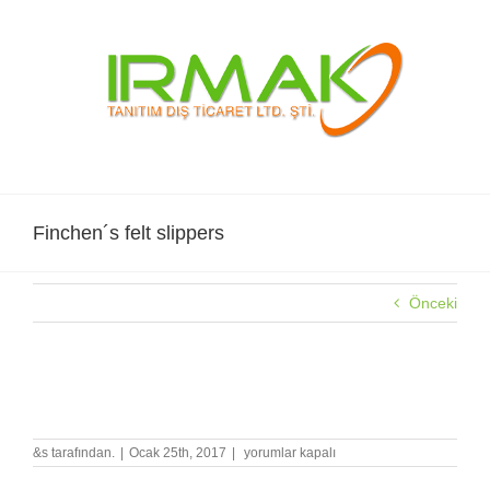
Skip
to
content
Finchen´s felt slippers
Önceki
Finchen´s felt slippers
Finchen
&s tarafından.
|
Ocak 25th, 2017
|
yorumlar kapalı
´s
felt