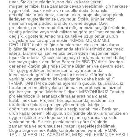
tutar. Stoklu ürünlerimiz, son dakika karar veren
müşterilerimize, kısa zamanda cevap verebilmek için herkese
uygun olabilecek renkte ve modellerdedir. Siparişle
getirdiğimiz ürünlerimiz, zamanı olan, proje oluşturup planlı
ilerleyen müşterilerimize uygundur. Stoklu ürünlerimizin
minimum sipariş adedi üründen ürene değişir. Özel
projelerde, renk ve modellerini müşterimizin seçtiği ürünlerin,
sipariş adedine veya stok miktarına göre teslimat zamanları
değişiklik gösterir. Amacımız kaliteli ve uzun ömürlü ürün
arayışlarınıza cevap vermektir. “KİMSE MÜKEMMEL
DEĞİLDİR” tesbit ettiğiniz hatalarımız, eksiklerimiz olursa
bilgilendirilmek, en kısa zamanda eksikliklerimizi düzeltmek
isteriz. Bizimle çalışan ve bizi tercih eden müşterilerimize
teşekkür ederiz. ‘Çocuk konuşmaya başlamadan önce bakıp
tanımaya çalışır’ der. John Berger ile BBC TV dizisi üzerine
derlenen kitabın girişinde (Görme Biçimleri) ve devam eder,
“Bir şeyi gördükten hemen sonra, aynı zamanda
kendimizinde görülebileceğini fark ederiz. Görüşün iki
yanlılığı konuşmaların iki yanlılığından daha baskındır”
IRMAK TANITIM da bakma eyleminin gücünü kullanarak, iz
bırakmanın en etkili yolunu sunmak ve profesyonel hizmet
için her yeni güne “Merhaba!” diyor. MİSYONUMUZ Tanıtım
projelerinizde ilk aranacak firmalar arasında olarak
kalabilmek için; Projenin her aşamasında müşterimizin
tarafından bakarak projeye yön vermek. İsteğiniz
doğrultusunda en etkin ürünü seçip sunabilmek Baskının,
ürün kadar önemli olduğunun bilincinde olarak, ürününüze en
uygun ölçülerde ve logonuzu ön plana çıkaracak şekilde
yönlendirmek. Sizlerin planlamanıza göre ürünlerin
zamanında ve sorunsuz teslimatını gerçekleştirebilmek
Doğru bilgi vermek Kalite kontrole önem vermek IRMAK
TANITIM HAKLI OLACAĞI GİBİ, MÜŞTERİLERİMİZDE HAKLI