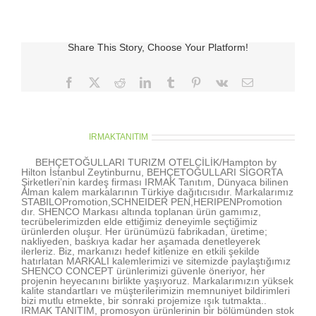
light
için
Share This Story, Choose Your Platform!
Facebook
X
Reddit
LinkedIn
Tumblr
Pinterest
Vk
E-
posta
About the Author:
IRMAKTANITIM
BEHÇETOĞULLARI TURIZM OTELCİLİK/Hampton by
Hilton İstanbul Zeytinburnu, BEHÇETOĞULLARI SİGORTA
Şirketleri’nin kardeş firması IRMAK Tanıtım, Dünyaca bilinen
Alman kalem markalarının Türkiye dağıtıcısıdır. Markalarımız
STABILOPromotion,SCHNEIDER PEN,HERIPENPromotion
dır. SHENCO Markası altında toplanan ürün gamımız,
tecrübelerimizden elde ettiğimiz deneyimle seçtiğimiz
ürünlerden oluşur. Her ürünümüzü fabrikadan, üretime;
nakliyeden, baskıya kadar her aşamada denetleyerek
ilerleriz. Biz, markanızı hedef kitlenize en etkili şekilde
hatırlatan MARKALI kalemlerimizi ve sitemizde paylaştığımız
SHENCO CONCEPT ürünlerimizi güvenle öneriyor, her
projenin heyecanını birlikte yaşıyoruz. Markalarımızın yüksek
kalite standartları ve müşterilerimizin memnuniyet bildirimleri
bizi mutlu etmekte, bir sonraki projemize ışık tutmakta..
IRMAK TANITIM, promosyon ürünlerinin bir bölümünden stok