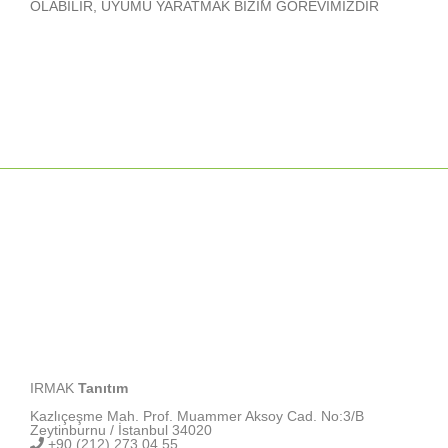
OLABİLİR, UYUMU YARATMAK BİZİM GÖREVİMİZDİR
IRMAK
Tanıtım
Kazlıçeşme Mah. Prof. Muammer Aksoy Cad. No:3/B
Zeytinburnu / İstanbul 34020
+90 (212) 273 04 55