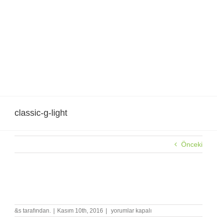
Skip
to
content
classic-g-light
Önceki
classic-g-light
classic-
&s tarafından.
|
Kasım 10th, 2016
|
yorumlar kapalı
g-