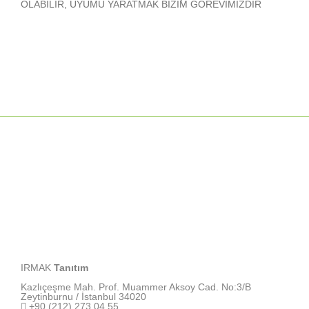
OLABİLİR, UYUMU YARATMAK BİZİM GÖREVİMİZDİR
IRMAK
Tanıtım
Kazlıçeşme Mah. Prof. Muammer Aksoy Cad. No:3/B
Zeytinburnu / İstanbul 34020
+90 (212) 273 04 55