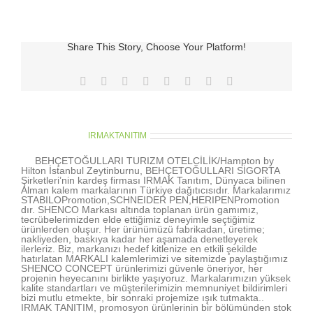
perkusyon
anahtarlık
promosyon
için
Share This Story, Choose Your Platform!
Facebook
X
Reddit
LinkedIn
Tumblr
Pinterest
Vk
E-
posta
About the Author:
IRMAKTANITIM
BEHÇETOĞULLARI TURIZM OTELCİLİK/Hampton by
Hilton İstanbul Zeytinburnu, BEHÇETOĞULLARI SİGORTA
Şirketleri’nin kardeş firması IRMAK Tanıtım, Dünyaca bilinen
Alman kalem markalarının Türkiye dağıtıcısıdır. Markalarımız
STABILOPromotion,SCHNEIDER PEN,HERIPENPromotion
dır. SHENCO Markası altında toplanan ürün gamımız,
tecrübelerimizden elde ettiğimiz deneyimle seçtiğimiz
ürünlerden oluşur. Her ürünümüzü fabrikadan, üretime;
nakliyeden, baskıya kadar her aşamada denetleyerek
ilerleriz. Biz, markanızı hedef kitlenize en etkili şekilde
hatırlatan MARKALI kalemlerimizi ve sitemizde paylaştığımız
SHENCO CONCEPT ürünlerimizi güvenle öneriyor, her
projenin heyecanını birlikte yaşıyoruz. Markalarımızın yüksek
kalite standartları ve müşterilerimizin memnuniyet bildirimleri
bizi mutlu etmekte, bir sonraki projemize ışık tutmakta..
IRMAK TANITIM, promosyon ürünlerinin bir bölümünden stok