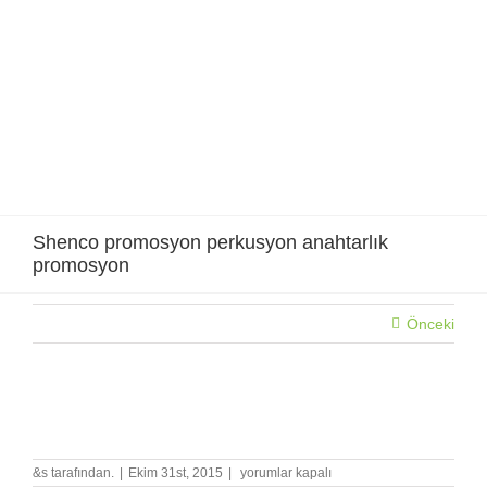
Skip
to
content
Shenco promosyon perkusyon anahtarlık
promosyon
Önceki
Shenco promosyon perkusyon anahtarlık promosyon
Shenco
&s tarafından.
|
Ekim 31st, 2015
|
yorumlar kapalı
promosyon