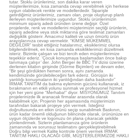
tutar. Stoklu ürünlerimiz, son dakika karar veren
müşterilerimize, kısa zamanda cevap verebilmek için herkese
uygun olabilecek renkte ve modellerdedir. Siparişle
getirdiğimiz ürünlerimiz, zamanı olan, proje oluşturup planlı
ilerleyen müşterilerimize uygundur. Stoklu ürünlerimizin
minimum sipariş adedi üründen ürene değişir. Özel
projelerde, renk ve modellerini müşterimizin seçtiği ürünlerin,
sipariş adedine veya stok miktarına göre teslimat zamanları
değişiklik gösterir. Amacımız kaliteli ve uzun ömürlü ürün
arayışlarınıza cevap vermektir. “KİMSE MÜKEMMEL
DEĞİLDİR” tesbit ettiğiniz hatalarımız, eksiklerimiz olursa
bilgilendirilmek, en kısa zamanda eksikliklerimizi düzeltmek
isteriz. Bizimle çalışan ve bizi tercih eden müşterilerimize
teşekkür ederiz. ‘Çocuk konuşmaya başlamadan önce bakıp
tanımaya çalışır’ der. John Berger ile BBC TV dizisi üzerine
derlenen kitabın girişinde (Görme Biçimleri) ve devam eder,
“Bir şeyi gördükten hemen sonra, aynı zamanda
kendimizinde görülebileceğini fark ederiz. Görüşün iki
yanlılığı konuşmaların iki yanlılığından daha baskındır”
IRMAK TANITIM da bakma eyleminin gücünü kullanarak, iz
bırakmanın en etkili yolunu sunmak ve profesyonel hizmet
için her yeni güne “Merhaba!” diyor. MİSYONUMUZ Tanıtım
projelerinizde ilk aranacak firmalar arasında olarak
kalabilmek için; Projenin her aşamasında müşterimizin
tarafından bakarak projeye yön vermek. İsteğiniz
doğrultusunda en etkin ürünü seçip sunabilmek Baskının,
ürün kadar önemli olduğunun bilincinde olarak, ürününüze en
uygun ölçülerde ve logonuzu ön plana çıkaracak şekilde
yönlendirmek. Sizlerin planlamanıza göre ürünlerin
zamanında ve sorunsuz teslimatını gerçekleştirebilmek
Doğru bilgi vermek Kalite kontrole önem vermek IRMAK
TANITIM HAKLI OLACAĞI GİBİ, MÜŞTERİLERİMİZDE HAKLI