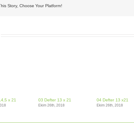
his Story, Choose Your Platform!
14,5 x 21
03 Defter 13 x 21
04 Defter 13 x21
2018
Ekim 26th, 2018
Ekim 26th, 2018