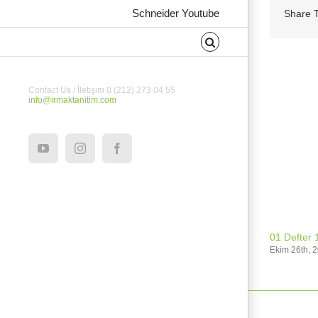
Schneider Youtube
Share T
İlgili Ürünler
Contact Us / İletişim 0 (212) 273 04 55
info@irmaktanitim.com
YouTube
Instagram
Facebook
01 Defter 
Ekim 26th, 