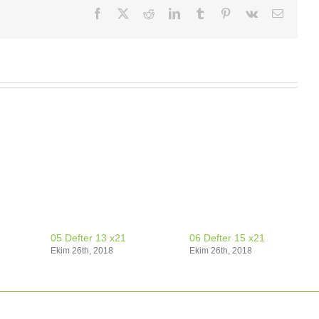
Facebook
X
Reddit
LinkedIn
Tumblr
Pinterest
Vk
E-
posta
05 Defter 13 x21
06 Defter 15 x21
Ekim 26th, 2018
Ekim 26th, 2018