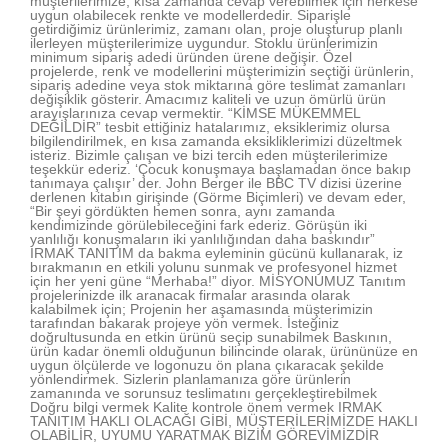
müşterilerimize, kısa zamanda cevap verebilmek için herkese
uygun olabilecek renkte ve modellerdedir. Siparişle
getirdiğimiz ürünlerimiz, zamanı olan, proje oluşturup planlı
ilerleyen müşterilerimize uygundur. Stoklu ürünlerimizin
minimum sipariş adedi üründen ürene değişir. Özel
projelerde, renk ve modellerini müşterimizin seçtiği ürünlerin,
sipariş adedine veya stok miktarına göre teslimat zamanları
değişiklik gösterir. Amacımız kaliteli ve uzun ömürlü ürün
arayışlarınıza cevap vermektir. “KİMSE MÜKEMMEL
DEĞİLDİR” tesbit ettiğiniz hatalarımız, eksiklerimiz olursa
bilgilendirilmek, en kısa zamanda eksikliklerimizi düzeltmek
isteriz. Bizimle çalışan ve bizi tercih eden müşterilerimize
teşekkür ederiz. ‘Çocuk konuşmaya başlamadan önce bakıp
tanımaya çalışır’ der. John Berger ile BBC TV dizisi üzerine
derlenen kitabın girişinde (Görme Biçimleri) ve devam eder,
“Bir şeyi gördükten hemen sonra, aynı zamanda
kendimizinde görülebileceğini fark ederiz. Görüşün iki
yanlılığı konuşmaların iki yanlılığından daha baskındır”
IRMAK TANITIM da bakma eyleminin gücünü kullanarak, iz
bırakmanın en etkili yolunu sunmak ve profesyonel hizmet
için her yeni güne “Merhaba!” diyor. MİSYONUMUZ Tanıtım
projelerinizde ilk aranacak firmalar arasında olarak
kalabilmek için; Projenin her aşamasında müşterimizin
tarafından bakarak projeye yön vermek. İsteğiniz
doğrultusunda en etkin ürünü seçip sunabilmek Baskının,
ürün kadar önemli olduğunun bilincinde olarak, ürününüze en
uygun ölçülerde ve logonuzu ön plana çıkaracak şekilde
yönlendirmek. Sizlerin planlamanıza göre ürünlerin
zamanında ve sorunsuz teslimatını gerçekleştirebilmek
Doğru bilgi vermek Kalite kontrole önem vermek IRMAK
TANITIM HAKLI OLACAĞI GİBİ, MÜŞTERİLERİMİZDE HAKLI
OLABİLİR, UYUMU YARATMAK BİZİM GÖREVİMİZDİR