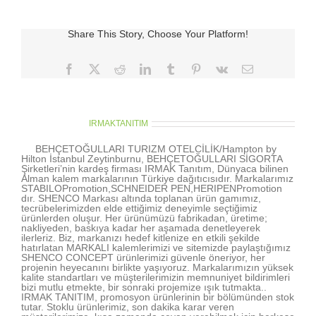
için
Share This Story, Choose Your Platform!
Facebook
X
Reddit
LinkedIn
Tumblr
Pinterest
Vk
E-
posta
About the Author:
IRMAKTANITIM
BEHÇETOĞULLARI TURIZM OTELCİLİK/Hampton by
Hilton İstanbul Zeytinburnu, BEHÇETOĞULLARI SİGORTA
Şirketleri’nin kardeş firması IRMAK Tanıtım, Dünyaca bilinen
Alman kalem markalarının Türkiye dağıtıcısıdır. Markalarımız
STABILOPromotion,SCHNEIDER PEN,HERIPENPromotion
dır. SHENCO Markası altında toplanan ürün gamımız,
tecrübelerimizden elde ettiğimiz deneyimle seçtiğimiz
ürünlerden oluşur. Her ürünümüzü fabrikadan, üretime;
nakliyeden, baskıya kadar her aşamada denetleyerek
ilerleriz. Biz, markanızı hedef kitlenize en etkili şekilde
hatırlatan MARKALI kalemlerimizi ve sitemizde paylaştığımız
SHENCO CONCEPT ürünlerimizi güvenle öneriyor, her
projenin heyecanını birlikte yaşıyoruz. Markalarımızın yüksek
kalite standartları ve müşterilerimizin memnuniyet bildirimleri
bizi mutlu etmekte, bir sonraki projemize ışık tutmakta..
IRMAK TANITIM, promosyon ürünlerinin bir bölümünden stok
tutar. Stoklu ürünlerimiz, son dakika karar veren