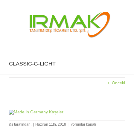
Skip
to
content
CLASSIC-G-LIGHT
Önceki
CLASSIC-G-LIGHT
CLASSIC-
&s tarafından.
|
Haziran 11th, 2018
|
yorumlar kapalı
G-
LIGHT