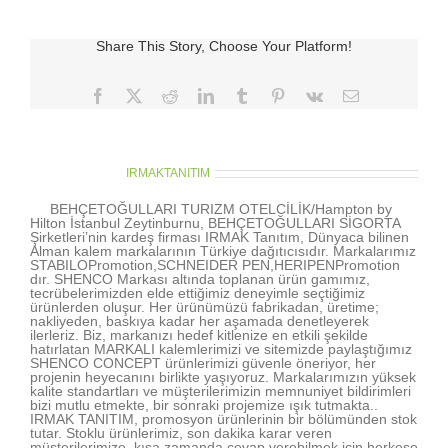
için
Share This Story, Choose Your Platform!
Facebook
X
Reddit
LinkedIn
Tumblr
Pinterest
Vk
E-
posta
About the Author:
IRMAKTANITIM
BEHÇETOĞULLARI TURIZM OTELCİLİK/Hampton by
Hilton İstanbul Zeytinburnu, BEHÇETOĞULLARI SİGORTA
Şirketleri’nin kardeş firması IRMAK Tanıtım, Dünyaca bilinen
Alman kalem markalarının Türkiye dağıtıcısıdır. Markalarımız
STABILOPromotion,SCHNEIDER PEN,HERIPENPromotion
dır. SHENCO Markası altında toplanan ürün gamımız,
tecrübelerimizden elde ettiğimiz deneyimle seçtiğimiz
ürünlerden oluşur. Her ürünümüzü fabrikadan, üretime;
nakliyeden, baskıya kadar her aşamada denetleyerek
ilerleriz. Biz, markanızı hedef kitlenize en etkili şekilde
hatırlatan MARKALI kalemlerimizi ve sitemizde paylaştığımız
SHENCO CONCEPT ürünlerimizi güvenle öneriyor, her
projenin heyecanını birlikte yaşıyoruz. Markalarımızın yüksek
kalite standartları ve müşterilerimizin memnuniyet bildirimleri
bizi mutlu etmekte, bir sonraki projemize ışık tutmakta..
IRMAK TANITIM, promosyon ürünlerinin bir bölümünden stok
tutar. Stoklu ürünlerimiz, son dakika karar veren
müşterilerimize, kısa zamanda cevap verebilmek için herkese