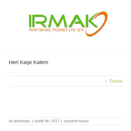
Skip
to
content
Heri Kaşe Kalem
Önceki
Heri Kaşe Kalem
Heri
&s tarafından.
|
Aralık 5th, 2017
|
yorumlar kapalı
Kaşe
Kalem