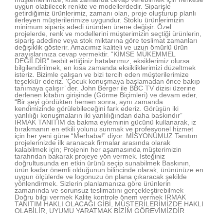
uygun olabilecek renkte ve modellerdedir. Siparişle
getirdiğimiz ürünlerimiz, zamanı olan, proje oluşturup planlı
ilerleyen müşterilerimize uygundur. Stoklu ürünlerimizin
minimum sipariş adedi üründen ürene değişir. Özel
projelerde, renk ve modellerini müşterimizin seçtiği ürünlerin,
sipariş adedine veya stok miktarına göre teslimat zamanları
değişiklik gösterir. Amacımız kaliteli ve uzun ömürlü ürün
arayışlarınıza cevap vermektir. “KİMSE MÜKEMMEL
DEĞİLDİR” tesbit ettiğiniz hatalarımız, eksiklerimiz olursa
bilgilendirilmek, en kısa zamanda eksikliklerimizi düzeltmek
isteriz. Bizimle çalışan ve bizi tercih eden müşterilerimize
teşekkür ederiz. ‘Çocuk konuşmaya başlamadan önce bakıp
tanımaya çalışır’ der. John Berger ile BBC TV dizisi üzerine
derlenen kitabın girişinde (Görme Biçimleri) ve devam eder,
“Bir şeyi gördükten hemen sonra, aynı zamanda
kendimizinde görülebileceğini fark ederiz. Görüşün iki
yanlılığı konuşmaların iki yanlılığından daha baskındır”
IRMAK TANITIM da bakma eyleminin gücünü kullanarak, iz
bırakmanın en etkili yolunu sunmak ve profesyonel hizmet
için her yeni güne “Merhaba!” diyor. MİSYONUMUZ Tanıtım
projelerinizde ilk aranacak firmalar arasında olarak
kalabilmek için; Projenin her aşamasında müşterimizin
tarafından bakarak projeye yön vermek. İsteğiniz
doğrultusunda en etkin ürünü seçip sunabilmek Baskının,
ürün kadar önemli olduğunun bilincinde olarak, ürününüze en
uygun ölçülerde ve logonuzu ön plana çıkaracak şekilde
yönlendirmek. Sizlerin planlamanıza göre ürünlerin
zamanında ve sorunsuz teslimatını gerçekleştirebilmek
Doğru bilgi vermek Kalite kontrole önem vermek IRMAK
TANITIM HAKLI OLACAĞI GİBİ, MÜŞTERİLERİMİZDE HAKLI
OLABİLİR, UYUMU YARATMAK BİZİM GÖREVİMİZDİR