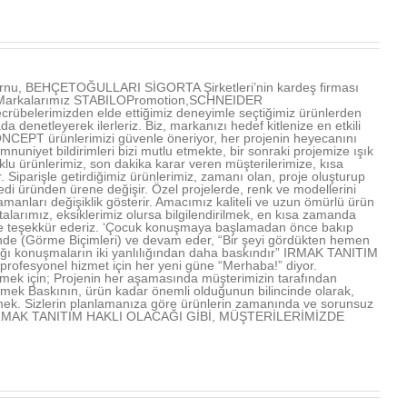
u, BEHÇETOĞULLARI SİGORTA Şirketleri’nin kardeş firması
ır. Markalarımız STABILOPromotion,SCHNEIDER
übelerimizden elde ettiğimiz deneyimle seçtiğimiz ürünlerden
denetleyerek ilerleriz. Biz, markanızı hedef kitlenize en etkili
NCEPT ürünlerimizi güvenle öneriyor, her projenin heyecanını
mnuniyet bildirimleri bizi mutlu etmekte, bir sonraki projemize ışık
u ürünlerimiz, son dakika karar veren müşterilerimize, kısa
Siparişle getirdiğimiz ürünlerimiz, zamanı olan, proje oluşturup
edi üründen ürene değişir. Özel projelerde, renk ve modellerini
amanları değişiklik gösterir. Amacımız kaliteli ve uzun ömürlü ürün
arımız, eksiklerimiz olursa bilgilendirilmek, en kısa zamanda
rimize teşekkür ederiz. ‘Çocuk konuşmaya başlamadan önce bakıp
işinde (Görme Biçimleri) ve devam eder, “Bir şeyi gördükten hemen
lığı konuşmaların iki yanlılığından daha baskındır” IRMAK TANITIM
profesyonel hizmet için her yeni güne “Merhaba!” diyor.
mek için; Projenin her aşamasında müşterimizin tarafından
lmek Baskının, ürün kadar önemli olduğunun bilincinde olarak,
mek. Sizlerin planlamanıza göre ürünlerin zamanında ve sorunsuz
rmek IRMAK TANITIM HAKLI OLACAĞI GİBİ, MÜŞTERİLERİMİZDE