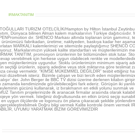
thor:
IRMAKTANITIM
OĞULLARI TURIZM OTELCİLİK/Hampton by Hilton İstanbul Zeytinburn
ıtım, Dünyaca bilinen Alman kalem markalarının Türkiye dağıtıcısıd
NPromotion dır. SHENCO Markası altında toplanan ürün gamımız, tecr
r ürünümüzü fabrikadan, üretime; nakliyeden, baskıya kadar her aşamada 
tırlatan MARKALI kalemlerimizi ve sitemizde paylaştığımız SHENCO CO
şıyoruz. Markalarımızın yüksek kalite standartları ve müşterilerimizin me
 IRMAK TANITIM, promosyon ürünlerinin bir bölümünden stok tutar. Stokl
vap verebilmek için herkese uygun olabilecek renkte ve modellerdedir. 
rleyen müşterilerimize uygundur. Stoklu ürünlerimizin minimum sipariş ad
in seçtiği ürünlerin, sipariş adedine veya stok miktarına göre teslimat z
nıza cevap vermektir. “KİMSE MÜKEMMEL DEĞİLDİR” tesbit ettiğiniz hatal
rimizi düzeltmek isteriz. Bizimle çalışan ve bizi tercih eden müşterile
alışır’ der. John Berger ile BBC TV dizisi üzerine derlenen kitabın gir
ı zamanda kendimizinde görülebileceğini fark ederiz. Görüşün iki yanlı
yleminin gücünü kullanarak, iz bırakmanın en etkili yolunu sunmak ve 
 Tanıtım projelerinizde ilk aranacak firmalar arasında olarak kalabil
ojeye yön vermek. İsteğiniz doğrultusunda en etkin ürünü seçip sunabi
en uygun ölçülerde ve logonuzu ön plana çıkaracak şekilde yönlendir
nı gerçekleştirebilmek Doğru bilgi vermek Kalite kontrole önem ve
ABİLİR, UYUMU YARATMAK BİZİM GÖREVİMİZDİR
r