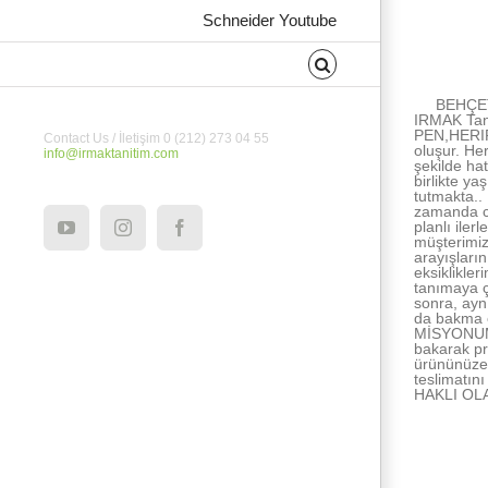
Schneider Youtube
About the Au
BEHÇET
IRMAK Tan
PEN,HERIPE
Contact Us / İletişim 0 (212) 273 04 55
oluşur. He
info@irmaktanitim.com
şekilde ha
birlikte ya
tutmakta..
zamanda ce
planlı ile
YouTube
Instagram
Facebook
müşterimiz
arayışları
eksiklikle
tanımaya ç
sonra, ayn
da bakma e
MİSYONUMUZ
bakarak pr
ürününüze 
teslimatı
HAKLI OL
İlişkili Yazıla