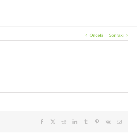
Önceki
Sonraki
Facebook
X
Reddit
LinkedIn
Tumblr
Pinterest
Vk
E-
posta