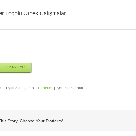
er Logolu Örnek Çalışmalar
 Logolu Örnek Çalışmalar
 ÇALIŞMALAR
Schneider
n.
|
Eylül 22nd, 2018
|
Haberler
|
yorumlar kapalı
Logolu
Örnek
Çalışmalar
için
his Story, Choose Your Platform!