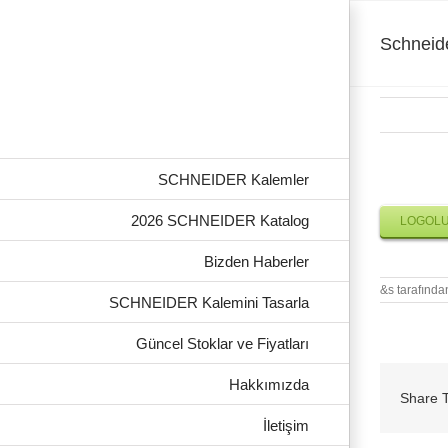
Skip
to
content
Schneid
SCHNEIDER Kalemler
Schneider
2026 SCHNEIDER Katalog
LOGOLU
Bizden Haberler
&s tarafında
SCHNEIDER Kalemini Tasarla
Güncel Stoklar ve Fiyatları
Hakkımızda
Share T
İletişim