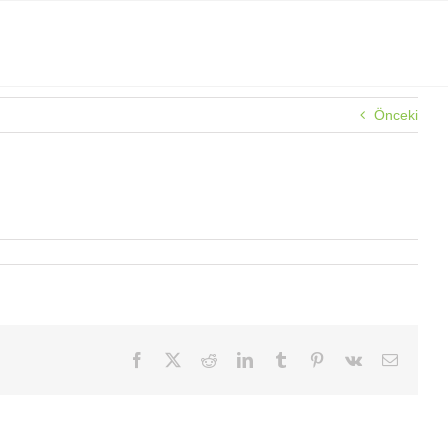
Önceki
Facebook
X
Reddit
LinkedIn
Tumblr
Pinterest
Vk
E-
posta