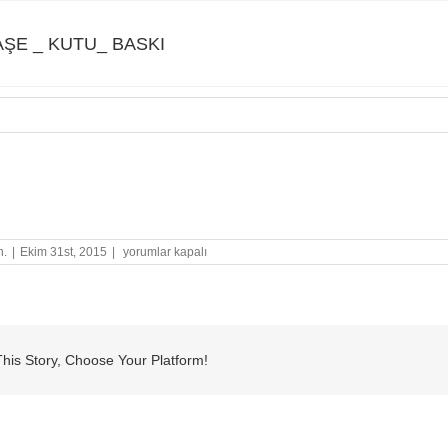
AŞE _ KUTU_ BASKI
E _ KUTU_ BASKI
HERI
n.
|
Ekim 31st, 2015
|
yorumlar kapalı
KAŞE
_
KUTU_
BASKI
için
his Story, Choose Your Platform!