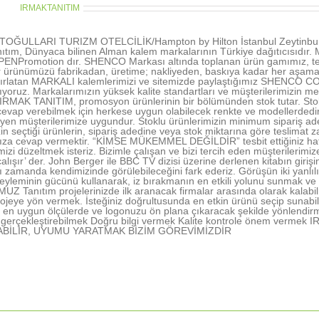
thor:
IRMAKTANITIM
OĞULLARI TURIZM OTELCİLİK/Hampton by Hilton İstanbul Zeytinburn
ıtım, Dünyaca bilinen Alman kalem markalarının Türkiye dağıtıcısıd
NPromotion dır. SHENCO Markası altında toplanan ürün gamımız, tecr
r ürünümüzü fabrikadan, üretime; nakliyeden, baskıya kadar her aşamada 
tırlatan MARKALI kalemlerimizi ve sitemizde paylaştığımız SHENCO CO
şıyoruz. Markalarımızın yüksek kalite standartları ve müşterilerimizin me
 IRMAK TANITIM, promosyon ürünlerinin bir bölümünden stok tutar. Stokl
vap verebilmek için herkese uygun olabilecek renkte ve modellerdedir. 
rleyen müşterilerimize uygundur. Stoklu ürünlerimizin minimum sipariş ad
in seçtiği ürünlerin, sipariş adedine veya stok miktarına göre teslimat z
nıza cevap vermektir. “KİMSE MÜKEMMEL DEĞİLDİR” tesbit ettiğiniz hatal
rimizi düzeltmek isteriz. Bizimle çalışan ve bizi tercih eden müşterile
alışır’ der. John Berger ile BBC TV dizisi üzerine derlenen kitabın gir
ı zamanda kendimizinde görülebileceğini fark ederiz. Görüşün iki yanlı
yleminin gücünü kullanarak, iz bırakmanın en etkili yolunu sunmak ve 
 Tanıtım projelerinizde ilk aranacak firmalar arasında olarak kalabil
ojeye yön vermek. İsteğiniz doğrultusunda en etkin ürünü seçip sunabi
en uygun ölçülerde ve logonuzu ön plana çıkaracak şekilde yönlendir
nı gerçekleştirebilmek Doğru bilgi vermek Kalite kontrole önem ve
ABİLİR, UYUMU YARATMAK BİZİM GÖREVİMİZDİR