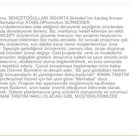
u, BEHÇETOĞULLARI SİGORTA Şirketleri’nin kardeş firması
ır. Markalarımız STABILOPromotion,SCHNEIDER
übelerimizden elde ettiğimiz deneyimle seçtiğimiz ürünlerden
denetleyerek ilerleriz. Biz, markanızı hedef kitlenize en etkili
NCEPT ürünlerimizi güvenle öneriyor, her projenin heyecanını
mnuniyet bildirimleri bizi mutlu etmekte, bir sonraki projemize ışık
u ürünlerimiz, son dakika karar veren müşterilerimize, kısa
Siparişle getirdiğimiz ürünlerimiz, zamanı olan, proje oluşturup
edi üründen ürene değişir. Özel projelerde, renk ve modellerini
amanları değişiklik gösterir. Amacımız kaliteli ve uzun ömürlü ürün
arımız, eksiklerimiz olursa bilgilendirilmek, en kısa zamanda
rimize teşekkür ederiz. ‘Çocuk konuşmaya başlamadan önce bakıp
işinde (Görme Biçimleri) ve devam eder, “Bir şeyi gördükten hemen
lığı konuşmaların iki yanlılığından daha baskındır” IRMAK TANITIM
profesyonel hizmet için her yeni güne “Merhaba!” diyor.
mek için; Projenin her aşamasında müşterimizin tarafından
lmek Baskının, ürün kadar önemli olduğunun bilincinde olarak,
mek. Sizlerin planlamanıza göre ürünlerin zamanında ve sorunsuz
rmek IRMAK TANITIM HAKLI OLACAĞI GİBİ, MÜŞTERİLERİMİZDE