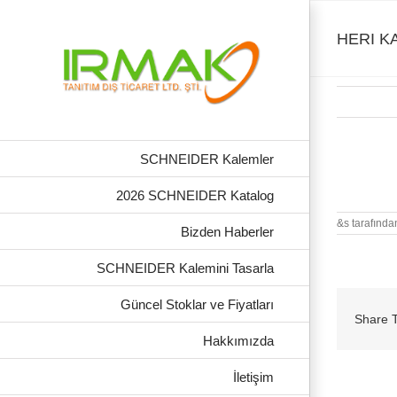
Skip
to
content
HERI K
SCHNEIDER Kalemler
HERI KAŞ
2026 SCHNEIDER Katalog
&s tarafında
Bizden Haberler
SCHNEIDER Kalemini Tasarla
Güncel Stoklar ve Fiyatları
Share T
Hakkımızda
İletişim