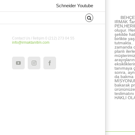
About the Au
Schneider Youtube
BEHÇET
IRMAK Tan
PEN,HERIPE
oluşur. He
şekilde ha
birlikte ya
Contact Us / İletişim 0 (212) 273 04 55
tutmakta..
info@irmaktanitim.com
zamanda ce
planlı ile
müşterimiz
arayışları
eksiklikle
YouTube
Instagram
Facebook
tanımaya ç
sonra, ayn
da bakma e
MİSYONUMUZ
bakarak pr
ürününüze 
teslimatı
HAKLI OL