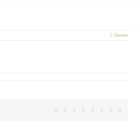
Önceki
Facebook
X
Reddit
LinkedIn
Tumblr
Pinterest
Vk
E-
posta