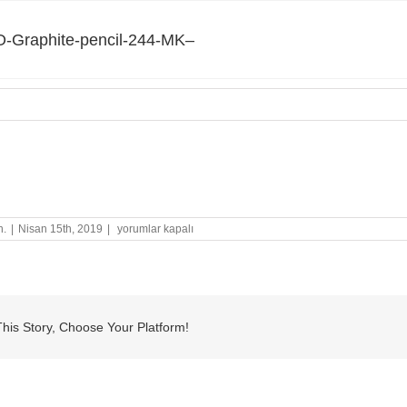
-Graphite-pencil-244-MK–
raphite-pencil-244-MK–
STABILO-
n.
|
Nisan 15th, 2019
|
yorumlar kapalı
Graphite-
pencil-
244-
MK–
için
his Story, Choose Your Platform!