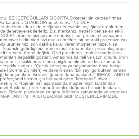
u, BEHÇETOĞULLARI SİGORTA Şirketleri’nin kardeş firması
ır. Markalarımız STABILOPromotion,SCHNEIDER
übelerimizden elde ettiğimiz deneyimle seçtiğimiz ürünlerden
denetleyerek ilerleriz. Biz, markanızı hedef kitlenize en etkili
NCEPT ürünlerimizi güvenle öneriyor, her projenin heyecanını
mnuniyet bildirimleri bizi mutlu etmekte, bir sonraki projemize ışık
u ürünlerimiz, son dakika karar veren müşterilerimize, kısa
Siparişle getirdiğimiz ürünlerimiz, zamanı olan, proje oluşturup
edi üründen ürene değişir. Özel projelerde, renk ve modellerini
amanları değişiklik gösterir. Amacımız kaliteli ve uzun ömürlü ürün
arımız, eksiklerimiz olursa bilgilendirilmek, en kısa zamanda
rimize teşekkür ederiz. ‘Çocuk konuşmaya başlamadan önce bakıp
işinde (Görme Biçimleri) ve devam eder, “Bir şeyi gördükten hemen
lığı konuşmaların iki yanlılığından daha baskındır” IRMAK TANITIM
profesyonel hizmet için her yeni güne “Merhaba!” diyor.
mek için; Projenin her aşamasında müşterimizin tarafından
lmek Baskının, ürün kadar önemli olduğunun bilincinde olarak,
mek. Sizlerin planlamanıza göre ürünlerin zamanında ve sorunsuz
rmek IRMAK TANITIM HAKLI OLACAĞI GİBİ, MÜŞTERİLERİMİZDE