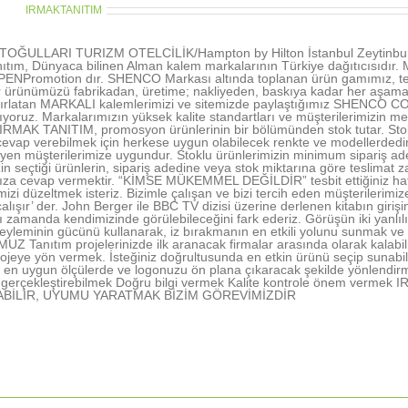
thor:
IRMAKTANITIM
OĞULLARI TURIZM OTELCİLİK/Hampton by Hilton İstanbul Zeytinburn
ıtım, Dünyaca bilinen Alman kalem markalarının Türkiye dağıtıcısıd
NPromotion dır. SHENCO Markası altında toplanan ürün gamımız, tecr
r ürünümüzü fabrikadan, üretime; nakliyeden, baskıya kadar her aşamada 
tırlatan MARKALI kalemlerimizi ve sitemizde paylaştığımız SHENCO CO
şıyoruz. Markalarımızın yüksek kalite standartları ve müşterilerimizin me
 IRMAK TANITIM, promosyon ürünlerinin bir bölümünden stok tutar. Stokl
vap verebilmek için herkese uygun olabilecek renkte ve modellerdedir. 
rleyen müşterilerimize uygundur. Stoklu ürünlerimizin minimum sipariş ad
in seçtiği ürünlerin, sipariş adedine veya stok miktarına göre teslimat z
nıza cevap vermektir. “KİMSE MÜKEMMEL DEĞİLDİR” tesbit ettiğiniz hatal
rimizi düzeltmek isteriz. Bizimle çalışan ve bizi tercih eden müşterile
alışır’ der. John Berger ile BBC TV dizisi üzerine derlenen kitabın gir
ı zamanda kendimizinde görülebileceğini fark ederiz. Görüşün iki yanlı
yleminin gücünü kullanarak, iz bırakmanın en etkili yolunu sunmak ve 
 Tanıtım projelerinizde ilk aranacak firmalar arasında olarak kalabil
ojeye yön vermek. İsteğiniz doğrultusunda en etkin ürünü seçip sunabi
en uygun ölçülerde ve logonuzu ön plana çıkaracak şekilde yönlendir
nı gerçekleştirebilmek Doğru bilgi vermek Kalite kontrole önem ve
ABİLİR, UYUMU YARATMAK BİZİM GÖREVİMİZDİR