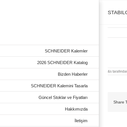
Skip
to
content
STABILO
SCHNEIDER Kalemler
STABILO-G
2026 SCHNEIDER Katalog
&s tarafında
Bizden Haberler
SCHNEIDER Kalemini Tasarla
Güncel Stoklar ve Fiyatları
Share T
Hakkımızda
İletişim