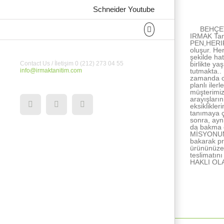
About the Au
Schneider Youtube
BEHÇET
IRMAK Tan
PEN,HERIPE
oluşur. He
şekilde ha
birlikte ya
Contact Us / İletişim 0 (212) 273 04 55
tutmakta..
info@irmaktanitim.com
zamanda ce
planlı ile
müşterimiz
arayışları
eksiklikle
YouTube
Instagram
Facebook
tanımaya ç
sonra, ayn
da bakma e
MİSYONUMUZ
bakarak pr
ürününüze 
teslimatı
HAKLI OL